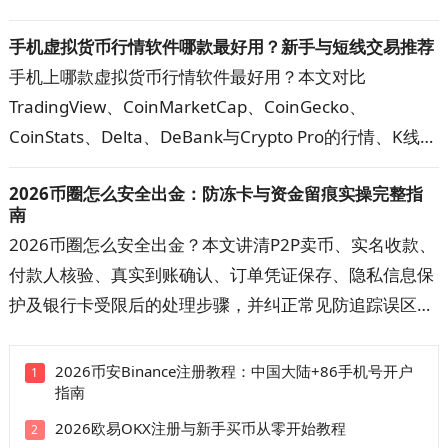
遇到到账延迟、查询无结果或金额显示异常时，可按步骤
手机虚拟货币行情软件哪款最好用？新手与短线交易推荐
核对网络、地址、代币合约和交易状态，快速定位问题。
手机上哪款虚拟货币行情软件最好用？本文对比
TradingView、CoinMarketCap、CoinGecko、
CoinStats、Delta、DeBank与Crypto Pro的行情、K线、
提醒、资产追踪和隐私功能，帮助新手、短线交易者与多
2026币圈怎么安全出金：防冻卡与资金留痕实操完整指
钱包用户选出主看盘App，并建立更可靠的数据核对方
南
案。
2026币圈怎么安全出金？本文讲清P2P卖币、实名收款、
付款人核验、真实到账确认、订单凭证保存、隐私信息保
护及银行卡受限后的处理步骤，并纠正常见防追踪误区。
按文中清单核对交易对手、收款账户与资金记录，可降低
误收涉诈款和账户异常的概率，出现问题时也更容易提交
2026币安Binance注册教程：中国大陆+86手机号开户
1
指南
完整材料。
2026欧易OKX注册与新手买币从零开始教程
2