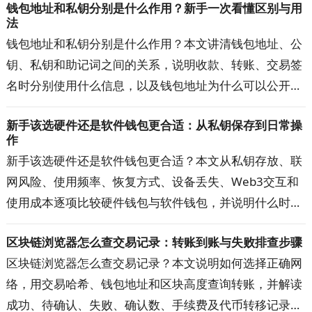
钱包地址和私钥分别是什么作用？新手一次看懂区别与用
法
钱包地址和私钥分别是什么作用？本文讲清钱包地址、公
钥、私钥和助记词之间的关系，说明收款、转账、交易签
名时分别使用什么信息，以及钱包地址为什么可以公开、
私钥泄露为何可能失去资产控制权。还会解答私钥丢失、
新手该选硬件还是软件钱包更合适：从私钥保存到日常操
地址填错、换钱包恢复资产等新手常见问题，帮助你正确
作
理解加密钱包的运行方式。
新手该选硬件还是软件钱包更合适？本文从私钥存放、联
网风险、使用频率、恢复方式、设备丢失、Web3交互和
使用成本逐项比较硬件钱包与软件钱包，并说明什么时候
适合继续使用热钱包、什么时候值得升级到硬件钱包，以
区块链浏览器怎么查交易记录：转账到账与失败排查步骤
及两者组合使用的方法，帮助你按自己的资金用途和操作
区块链浏览器怎么查交易记录？本文说明如何选择正确网
习惯选择更合适的钱包。
络，用交易哈希、钱包地址和区块高度查询转账，并解读
成功、待确认、失败、确认数、手续费及代币转移记录。