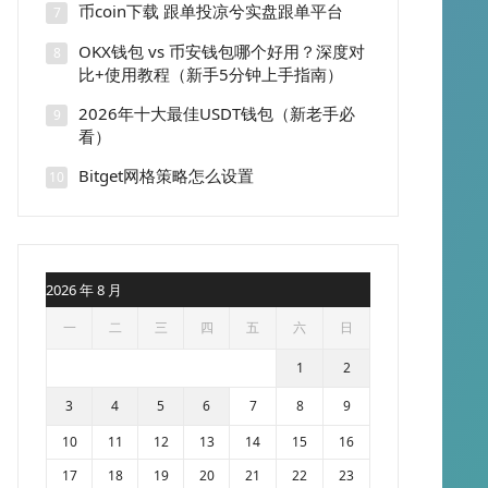
币coin下载 跟单投凉兮实盘跟单平台
7
OKX钱包 vs 币安钱包哪个好用？深度对
8
比+使用教程（新手5分钟上手指南）
2026年十大最佳USDT钱包（新老手必
9
看）
Bitget网格策略怎么设置
10
2026 年 8 月
一
二
三
四
五
六
日
1
2
3
4
5
6
7
8
9
10
11
12
13
14
15
16
17
18
19
20
21
22
23