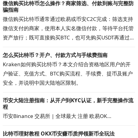
微信购买比特币怎么操作？商家筛选、付款到账与完整防
误收涉诈款和账户异常的概率，出现问题时也更容易提交
骗指南
完整材料。
微信购买比特币通常通过欧易或币安C2C完成：筛选支持
微信支付的商家，使用本人实名微信付款，等待平台托管
资产放行；既可直接购买BTC，也可先购买USDT再通过
BTC/USDT交易对兑换。本文详解开户注册、快捷区与自
怎么买比特币？开户、付款方式与手续费指南
选区、商家筛选、扫码或好友转账、手续费、到账时间和
Kraken如何购买比特币？本文介绍合资格地区用户的开
订单申诉。操作前先看防骗清单，避免付错款、超时取消
户验证、充值方式、BTC购买流程、手续费、提币及账户
和平台外交易。
安全，并说明中国大陆地区限制。
币安大陆注册指南：从开户到KYC认证，新手完整操作流
程
币安Binance 交易所 | 全球最大 注册 欧易OK…
比特币理财教程 OKX币安赚币质押领新币全玩法