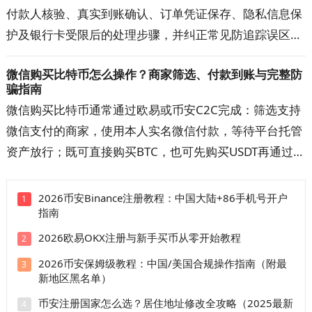
付款人核验、真实到账确认、订单凭证保存、隐私信息保
护及银行卡受限后的处理步骤，并纠正常见防追踪误区。
按文中清单核对交易对手、收款账户与资金记录，可降低
微信购买比特币怎么操作？商家筛选、付款到账与完整防
误收涉诈款和账户异常的概率，出现问题时也更容易提交
骗指南
完整材料。
微信购买比特币通常通过欧易或币安C2C完成：筛选支持
微信支付的商家，使用本人实名微信付款，等待平台托管
资产放行；既可直接购买BTC，也可先购买USDT再通过
BTC/USDT交易对兑换。本文详解开户注册、快捷区与自
选区、商家筛选、扫码或好友转账、手续费、到账时间和
2026币安Binance注册教程：中国大陆+86手机号开户
1
指南
订单申诉。操作前先看防骗清单，避免付错款、超时取消
和平台外交易。
2026欧易OKX注册与新手买币从零开始教程
2
2026币安保姆级教程：中国/美国合规操作指南（附最
3
新地区黑名单）
币安注册国家怎么选？居住地址修改全攻略（2025最新
4