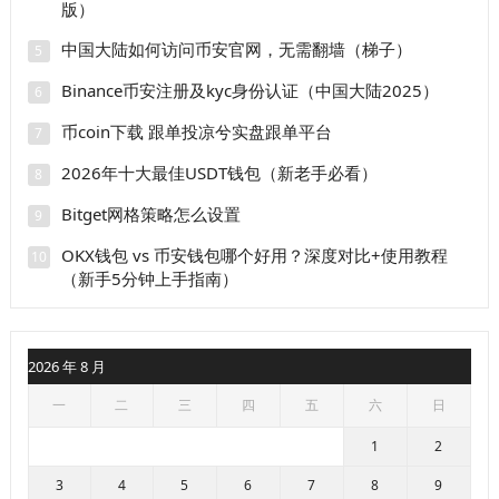
版）
中国大陆如何访问币安官网，无需翻墙（梯子）
5
Binance币安注册及kyc身份认证（中国大陆2025）
6
币coin下载 跟单投凉兮实盘跟单平台
7
2026年十大最佳USDT钱包（新老手必看）
8
Bitget网格策略怎么设置
9
OKX钱包 vs 币安钱包哪个好用？深度对比+使用教程
10
（新手5分钟上手指南）
2026 年 8 月
一
二
三
四
五
六
日
1
2
3
4
5
6
7
8
9