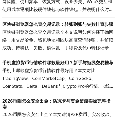
网风险、使用频率、恢复方式、设备丢失、Web3交互和
使用成本逐项比较硬件钱包与软件钱包，并说明什么时候
适合继续使用热钱包、什么时候值得升级到硬件钱包，以
区块链浏览器怎么查交易记录：转账到账与失败排查步骤
及两者组合使用的方法，帮助你按自己的资金用途和操作
区块链浏览器怎么查交易记录？本文说明如何选择正确网
习惯选择更合适的钱包。
络，用交易哈希、钱包地址和区块高度查询转账，并解读
成功、待确认、失败、确认数、手续费及代币转移记录。
遇到到账延迟、查询无结果或金额显示异常时，可按步骤
手机虚拟货币行情软件哪款最好用？新手与短线交易推荐
核对网络、地址、代币合约和交易状态，快速定位问题。
手机上哪款虚拟货币行情软件最好用？本文对比
TradingView、CoinMarketCap、CoinGecko、
CoinStats、Delta、DeBank与Crypto Pro的行情、K线、
提醒、资产追踪和隐私功能，帮助新手、短线交易者与多
2026币圈怎么安全出金：防冻卡与资金留痕实操完整指
钱包用户选出主看盘App，并建立更可靠的数据核对方
南
案。
2026币圈怎么安全出金？本文讲清P2P卖币、实名收款、