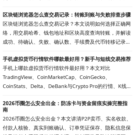
适合继续使用热钱包、什么时候值得升级到硬件钱包，以
区块链浏览器怎么查交易记录：转账到账与失败排查步骤
及两者组合使用的方法，帮助你按自己的资金用途和操作
区块链浏览器怎么查交易记录？本文说明如何选择正确网
习惯选择更合适的钱包。
络，用交易哈希、钱包地址和区块高度查询转账，并解读
成功、待确认、失败、确认数、手续费及代币转移记录。
遇到到账延迟、查询无结果或金额显示异常时，可按步骤
手机虚拟货币行情软件哪款最好用？新手与短线交易推荐
核对网络、地址、代币合约和交易状态，快速定位问题。
手机上哪款虚拟货币行情软件最好用？本文对比
TradingView、CoinMarketCap、CoinGecko、
CoinStats、Delta、DeBank与Crypto Pro的行情、K线、
提醒、资产追踪和隐私功能，帮助新手、短线交易者与多
2026币圈怎么安全出金：防冻卡与资金留痕实操完整指
钱包用户选出主看盘App，并建立更可靠的数据核对方
南
案。
2026币圈怎么安全出金？本文讲清P2P卖币、实名收款、
付款人核验、真实到账确认、订单凭证保存、隐私信息保