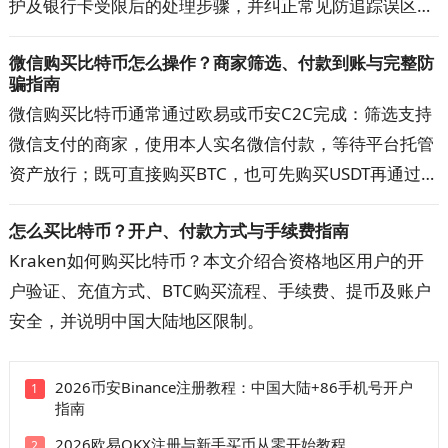
护及银行卡受限后的处理步骤，并纠正常见防追踪误区。
按文中清单核对交易对手、收款账户与资金记录，可降低
微信购买比特币怎么操作？商家筛选、付款到账与完整防
误收涉诈款和账户异常的概率，出现问题时也更容易提交
骗指南
完整材料。
微信购买比特币通常通过欧易或币安C2C完成：筛选支持
微信支付的商家，使用本人实名微信付款，等待平台托管
资产放行；既可直接购买BTC，也可先购买USDT再通过
BTC/USDT交易对兑换。本文详解开户注册、快捷区与自
怎么买比特币？开户、付款方式与手续费指南
选区、商家筛选、扫码或好友转账、手续费、到账时间和
Kraken如何购买比特币？本文介绍合资格地区用户的开
订单申诉。操作前先看防骗清单，避免付错款、超时取消
户验证、充值方式、BTC购买流程、手续费、提币及账户
和平台外交易。
安全，并说明中国大陆地区限制。
2026币安Binance注册教程：中国大陆+86手机号开户
1
指南
2026欧易OKX注册与新手买币从零开始教程
2