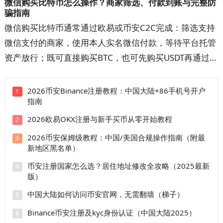
微信购买比特币怎么操作？商家筛选、付款到账与完整防
误收涉诈款和账户异常的概率，出现问题时也更容易提交
骗指南
完整材料。
微信购买比特币通常通过欧易或币安C2C完成：筛选支持
微信支付的商家，使用本人实名微信付款，等待平台托管
资产放行；既可直接购买BTC，也可先购买USDT再通过
BTC/USDT交易对兑换。本文详解开户注册、快捷区与自
选区、商家筛选、扫码或好友转账、手续费、到账时间和
2026币安Binance注册教程：中国大陆+86手机号开户
1
指南
订单申诉。操作前先看防骗清单，避免付错款、超时取消
和平台外交易。
2026欧易OKX注册与新手买币从零开始教程
2
2026币安保姆级教程：中国/美国合规操作指南（附最
3
新地区黑名单）
币安注册国家怎么选？居住地址修改全攻略（2025最新
4
版）
中国大陆如何访问币安官网，无需翻墙（梯子）
5
Binance币安注册及kyc身份认证（中国大陆2025）
6