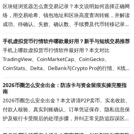
区块链浏览器怎么查交易记录？本文说明如何选择正确网
习惯选择更合适的钱包。
络，用交易哈希、钱包地址和区块高度查询转账，并解读
成功、待确认、失败、确认数、手续费及代币转移记录。
遇到到账延迟、查询无结果或金额显示异常时，可按步骤
手机虚拟货币行情软件哪款最好用？新手与短线交易推荐
核对网络、地址、代币合约和交易状态，快速定位问题。
手机上哪款虚拟货币行情软件最好用？本文对比
TradingView、CoinMarketCap、CoinGecko、
CoinStats、Delta、DeBank与Crypto Pro的行情、K线、
提醒、资产追踪和隐私功能，帮助新手、短线交易者与多
2026币圈怎么安全出金：防冻卡与资金留痕实操完整指
钱包用户选出主看盘App，并建立更可靠的数据核对方
南
案。
2026币圈怎么安全出金？本文讲清P2P卖币、实名收款、
付款人核验、真实到账确认、订单凭证保存、隐私信息保
护及银行卡受限后的处理步骤，并纠正常见防追踪误区。
按文中清单核对交易对手、收款账户与资金记录，可降低