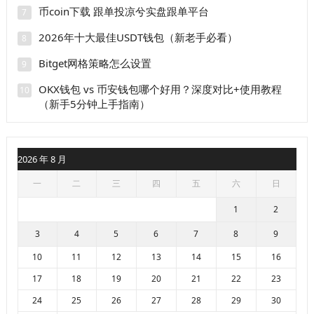
币coin下载 跟单投凉兮实盘跟单平台
7
2026年十大最佳USDT钱包（新老手必看）
8
Bitget网格策略怎么设置
9
OKX钱包 vs 币安钱包哪个好用？深度对比+使用教程
10
（新手5分钟上手指南）
2026 年 8 月
一
二
三
四
五
六
日
1
2
3
4
5
6
7
8
9
10
11
12
13
14
15
16
17
18
19
20
21
22
23
24
25
26
27
28
29
30