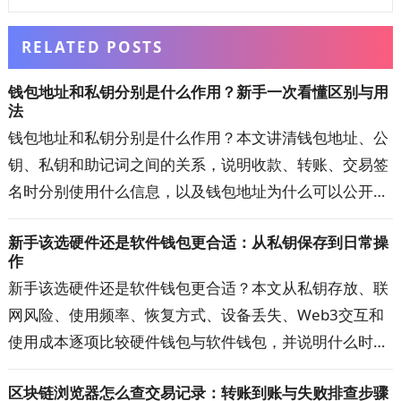
RELATED POSTS
钱包地址和私钥分别是什么作用？新手一次看懂区别与用
法
钱包地址和私钥分别是什么作用？本文讲清钱包地址、公
钥、私钥和助记词之间的关系，说明收款、转账、交易签
名时分别使用什么信息，以及钱包地址为什么可以公开、
私钥泄露为何可能失去资产控制权。还会解答私钥丢失、
新手该选硬件还是软件钱包更合适：从私钥保存到日常操
地址填错、换钱包恢复资产等新手常见问题，帮助你正确
作
理解加密钱包的运行方式。
新手该选硬件还是软件钱包更合适？本文从私钥存放、联
网风险、使用频率、恢复方式、设备丢失、Web3交互和
使用成本逐项比较硬件钱包与软件钱包，并说明什么时候
适合继续使用热钱包、什么时候值得升级到硬件钱包，以
区块链浏览器怎么查交易记录：转账到账与失败排查步骤
及两者组合使用的方法，帮助你按自己的资金用途和操作