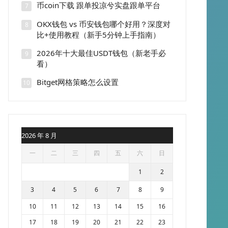
币coin下载 跟单投凉兮实盘跟单平台
7
OKX钱包 vs 币安钱包哪个好用？深度对
8
比+使用教程（新手5分钟上手指南）
2026年十大最佳USDT钱包（新老手必
9
看）
Bitget网格策略怎么设置
10
2026 年 8 月
一
二
三
四
五
六
日
1
2
3
4
5
6
7
8
9
10
11
12
13
14
15
16
17
18
19
20
21
22
23