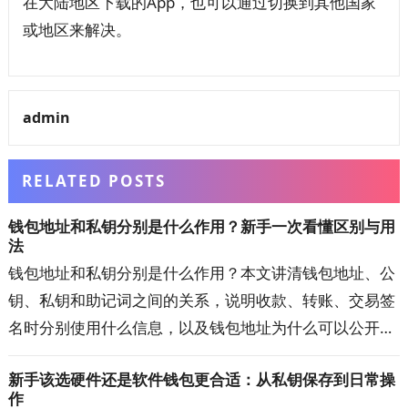
在大陆地区下载的App，也可以通过切换到其他国家
或地区来解决。
admin
RELATED POSTS
钱包地址和私钥分别是什么作用？新手一次看懂区别与用
法
钱包地址和私钥分别是什么作用？本文讲清钱包地址、公
钥、私钥和助记词之间的关系，说明收款、转账、交易签
名时分别使用什么信息，以及钱包地址为什么可以公开、
私钥泄露为何可能失去资产控制权。还会解答私钥丢失、
新手该选硬件还是软件钱包更合适：从私钥保存到日常操
地址填错、换钱包恢复资产等新手常见问题，帮助你正确
作