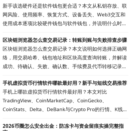
理解加密钱包的运行方式。
新手该选硬件还是软件钱包更合适？本文从私钥存放、联
网风险、使用频率、恢复方式、设备丢失、Web3交互和
使用成本逐项比较硬件钱包与软件钱包，并说明什么时候
适合继续使用热钱包、什么时候值得升级到硬件钱包，以
区块链浏览器怎么查交易记录：转账到账与失败排查步骤
及两者组合使用的方法，帮助你按自己的资金用途和操作
区块链浏览器怎么查交易记录？本文说明如何选择正确网
习惯选择更合适的钱包。
络，用交易哈希、钱包地址和区块高度查询转账，并解读
成功、待确认、失败、确认数、手续费及代币转移记录。
遇到到账延迟、查询无结果或金额显示异常时，可按步骤
手机虚拟货币行情软件哪款最好用？新手与短线交易推荐
核对网络、地址、代币合约和交易状态，快速定位问题。
手机上哪款虚拟货币行情软件最好用？本文对比
TradingView、CoinMarketCap、CoinGecko、
CoinStats、Delta、DeBank与Crypto Pro的行情、K线、
提醒、资产追踪和隐私功能，帮助新手、短线交易者与多
2026币圈怎么安全出金：防冻卡与资金留痕实操完整指
钱包用户选出主看盘App，并建立更可靠的数据核对方