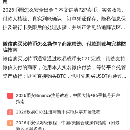
南
案。
2026币圈怎么安全出金？本文讲清P2P卖币、实名收款、
付款人核验、真实到账确认、订单凭证保存、隐私信息保
护及银行卡受限后的处理步骤，并纠正常见防追踪误区。
按文中清单核对交易对手、收款账户与资金记录，可降低
微信购买比特币怎么操作？商家筛选、付款到账与完整防
误收涉诈款和账户异常的概率，出现问题时也更容易提交
骗指南
完整材料。
微信购买比特币通常通过欧易或币安C2C完成：筛选支持
微信支付的商家，使用本人实名微信付款，等待平台托管
资产放行；既可直接购买BTC，也可先购买USDT再通过
BTC/USDT交易对兑换。本文详解开户注册、快捷区与自
选区、商家筛选、扫码或好友转账、手续费、到账时间和
2026币安Binance注册教程：中国大陆+86手机号开户
1
指南
订单申诉。操作前先看防骗清单，避免付错款、超时取消
和平台外交易。
2026欧易OKX注册与新手买币从零开始教程
2
2026币安保姆级教程：中国/美国合规操作指南（附最
3
新地区黑名单）