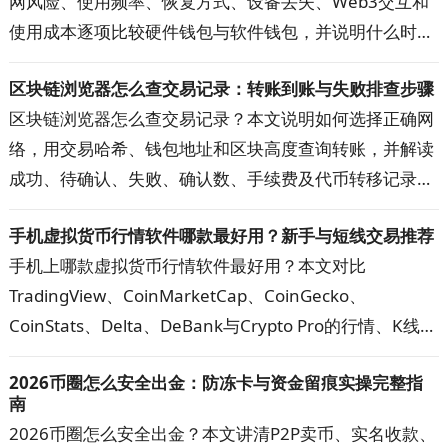
网风险、使用频率、恢复方式、设备丢失、Web3交互和
使用成本逐项比较硬件钱包与软件钱包，并说明什么时候
适合继续使用热钱包、什么时候值得升级到硬件钱包，以
区块链浏览器怎么查交易记录：转账到账与失败排查步骤
及两者组合使用的方法，帮助你按自己的资金用途和操作
区块链浏览器怎么查交易记录？本文说明如何选择正确网
习惯选择更合适的钱包。
络，用交易哈希、钱包地址和区块高度查询转账，并解读
成功、待确认、失败、确认数、手续费及代币转移记录。
遇到到账延迟、查询无结果或金额显示异常时，可按步骤
手机虚拟货币行情软件哪款最好用？新手与短线交易推荐
核对网络、地址、代币合约和交易状态，快速定位问题。
手机上哪款虚拟货币行情软件最好用？本文对比
TradingView、CoinMarketCap、CoinGecko、
CoinStats、Delta、DeBank与Crypto Pro的行情、K线、
提醒、资产追踪和隐私功能，帮助新手、短线交易者与多
2026币圈怎么安全出金：防冻卡与资金留痕实操完整指
钱包用户选出主看盘App，并建立更可靠的数据核对方
南
案。
2026币圈怎么安全出金？本文讲清P2P卖币、实名收款、