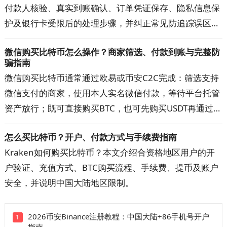
付款人核验、真实到账确认、订单凭证保存、隐私信息保
护及银行卡受限后的处理步骤，并纠正常见防追踪误区。
按文中清单核对交易对手、收款账户与资金记录，可降低
微信购买比特币怎么操作？商家筛选、付款到账与完整防
误收涉诈款和账户异常的概率，出现问题时也更容易提交
骗指南
完整材料。
微信购买比特币通常通过欧易或币安C2C完成：筛选支持
微信支付的商家，使用本人实名微信付款，等待平台托管
资产放行；既可直接购买BTC，也可先购买USDT再通过
BTC/USDT交易对兑换。本文详解开户注册、快捷区与自
怎么买比特币？开户、付款方式与手续费指南
选区、商家筛选、扫码或好友转账、手续费、到账时间和
Kraken如何购买比特币？本文介绍合资格地区用户的开
订单申诉。操作前先看防骗清单，避免付错款、超时取消
户验证、充值方式、BTC购买流程、手续费、提币及账户
和平台外交易。
安全，并说明中国大陆地区限制。
2026币安Binance注册教程：中国大陆+86手机号开户
1