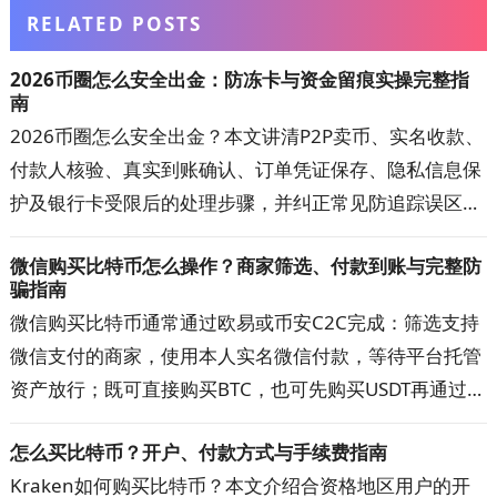
RELATED POSTS
2026币圈怎么安全出金：防冻卡与资金留痕实操完整指
南
2026币圈怎么安全出金？本文讲清P2P卖币、实名收款、
付款人核验、真实到账确认、订单凭证保存、隐私信息保
护及银行卡受限后的处理步骤，并纠正常见防追踪误区。
按文中清单核对交易对手、收款账户与资金记录，可降低
微信购买比特币怎么操作？商家筛选、付款到账与完整防
误收涉诈款和账户异常的概率，出现问题时也更容易提交
骗指南
完整材料。
微信购买比特币通常通过欧易或币安C2C完成：筛选支持
微信支付的商家，使用本人实名微信付款，等待平台托管
资产放行；既可直接购买BTC，也可先购买USDT再通过
BTC/USDT交易对兑换。本文详解开户注册、快捷区与自
怎么买比特币？开户、付款方式与手续费指南
选区、商家筛选、扫码或好友转账、手续费、到账时间和
Kraken如何购买比特币？本文介绍合资格地区用户的开
订单申诉。操作前先看防骗清单，避免付错款、超时取消