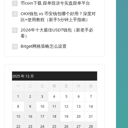
币coin下载 跟单投凉兮实盘跟单平台
7
OKX钱包 vs 币安钱包哪个好用？深度对
8
比+使用教程（新手5分钟上手指南）
2026年十大最佳USDT钱包（新老手必
9
看）
Bitget网格策略怎么设置
10
2025 年 12 月
一
二
三
四
五
六
日
1
2
3
4
5
6
7
8
9
10
11
12
13
14
15
16
17
18
19
20
21
22
23
24
25
26
27
28