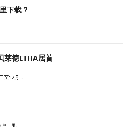
里下载？
贝莱德ETHA居首
日至12月…
账户。虽…