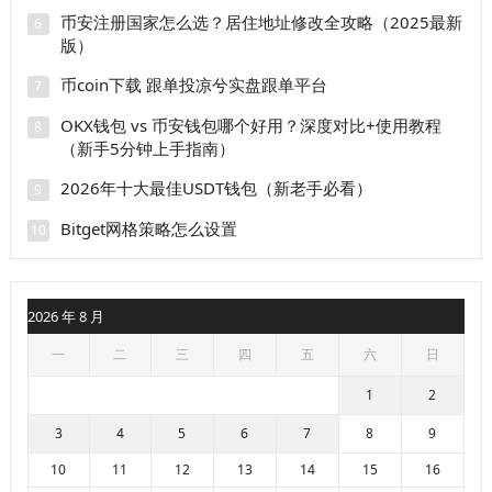
币安注册国家怎么选？居住地址修改全攻略（2025最新
6
版）
币coin下载 跟单投凉兮实盘跟单平台
7
OKX钱包 vs 币安钱包哪个好用？深度对比+使用教程
8
（新手5分钟上手指南）
2026年十大最佳USDT钱包（新老手必看）
9
Bitget网格策略怎么设置
10
2026 年 8 月
一
二
三
四
五
六
日
1
2
3
4
5
6
7
8
9
10
11
12
13
14
15
16